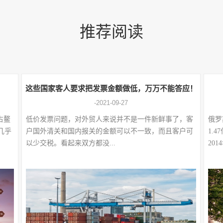
推荐阅读
这些国家客人要求把发票金额做低，万万不能答应！
-2021-09-27
占鳌
低价发票问题，对外贸人来说并不是一件新鲜事了，客
俄罗
，几乎
户国外清关和国内报关的金额可以不一致，而且客户可
1.
以少交税。看起来双方都没...
201